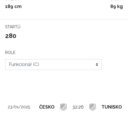
189 cm
89 kg
STARTŮ
280
ROLE
ČESKO
32:26
TUNISKO
23/01/2025