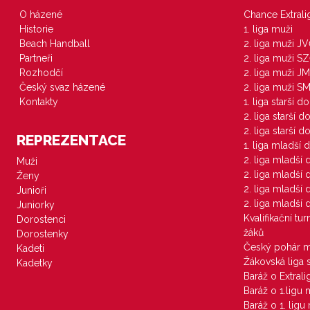
O házené
Chance Extral
Historie
1. liga muži
Beach Handball
2. liga muži J
Partneři
2. liga muži S
Rozhodčí
2. liga muži JM
Český svaz házené
2. liga muži S
Kontakty
1. liga starší d
2. liga starší 
2. liga starší 
REPREZENTACE
1. liga mladší 
2. liga mladší
Muži
2. liga mladší
Ženy
2. liga mladší
Junioři
2. liga mladší
Juniorky
Kvalifikační tu
Dorostenci
žáků
Dorostenky
Český pohár 
Kadeti
Žákovská liga 
Kadetky
Baráž o Extral
Baráž o 1.ligu
Baráž o 1. lig