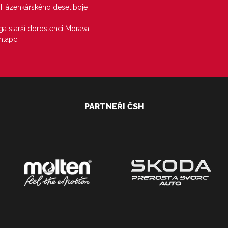
j Házenkářského desetiboje
iga starší dorostenci Morava
hlapci
PARTNEŘI ČSH