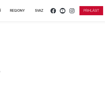
Í
REGIONY
SVAZ
PŘIHLÁSIT
ř