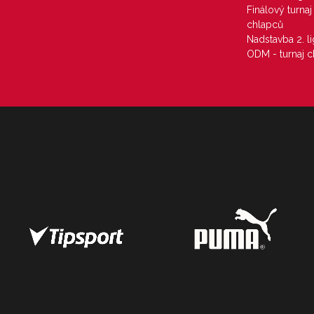
Finálový turna
chlapců
Nadstavba 2. l
ODM - turnaj c